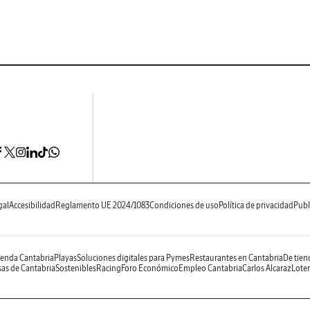
gal
Accesibilidad
Reglamento UE 2024/1083
Condiciones de uso
Política de privacidad
Publ
enda Cantabria
Playas
Soluciones digitales para Pymes
Restaurantes en Cantabria
De tien
as de Cantabria
Sostenibles
Racing
Foro Económico
Empleo Cantabria
Carlos Alcaraz
Loter