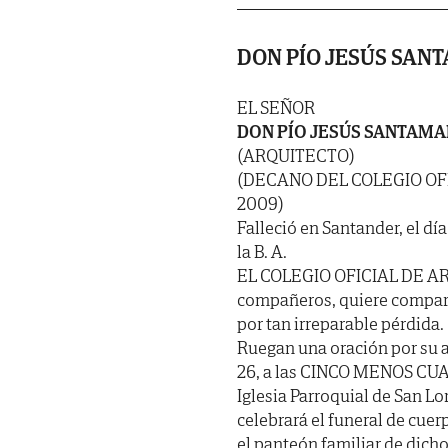
DON PÍO JESÚS SAN
EL SEÑOR
DON PÍO JESÚS SANTAM
(ARQUITECTO)
(DECANO DEL COLEGIO OF
2009)
Falleció en Santander, el dí
la B. A.
EL COLEGIO OFICIAL DE A
compañeros, quiere compart
por tan irreparable pérdida.
Ruegan una oración por su 
26, a las CINCO MENOS CUART
Iglesia Parroquial de San Lo
celebrará el funeral de cue
el panteón familiar de dich