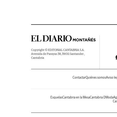
Copyright © EDITORIAL CANTABRIA S.A.
Avenida de Parayas 38, 39011 Santander ,
Cantabria
Contactar
Quiénes somos
Aviso le
Esquelas
Cantabria en la Mesa
Cantabria DModa
Ag
Cas