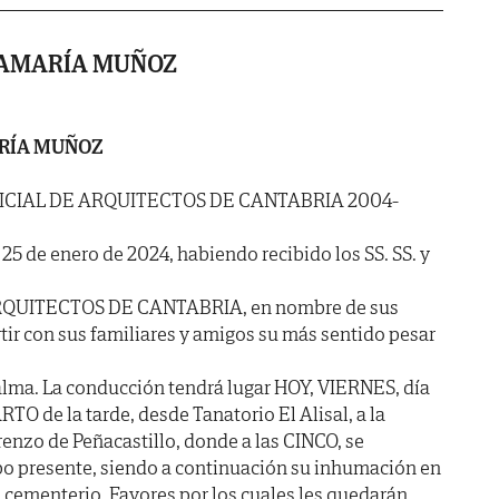
TAMARÍA MUÑOZ
ARÍA MUÑOZ
ICIAL DE ARQUITECTOS DE CANTABRIA 2004-
a 25 de enero de 2024, habiendo recibido los SS. SS. y
RQUITECTOS DE CANTABRIA, en nombre de sus
ir con sus familiares y amigos su más sentido pesar
alma. La conducción tendrá lugar HOY, VIERNES, día
O de la tarde, desde Tanatorio El Alisal, a la
renzo de Peñacastillo, donde a las CINCO, se
rpo presente, siendo a continuación su inhumación en
o cementerio. Favores por los cuales les quedarán