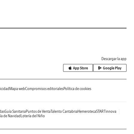
Descargar la app
App Store
Google Play
icidad
Mapa web
Compromisos editoriales
Política de cookies
das
Guía Sanitaria
Puntos de Venta
Talento Cantabria
Hemeroteca
STARTinnova
ía de Navidad
Lotería del Niño