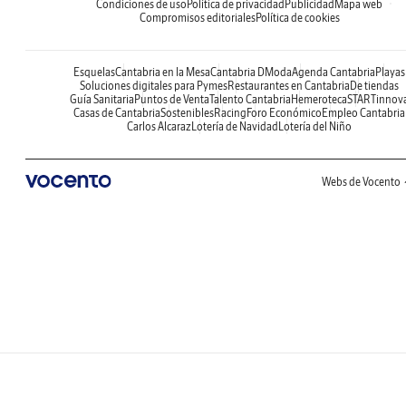
Condiciones de uso
Política de privacidad
Publicidad
Mapa web
Compromisos editoriales
Política de cookies
Esquelas
Cantabria en la Mesa
Cantabria DModa
Agenda Cantabria
Playas
Soluciones digitales para Pymes
Restaurantes en Cantabria
De tiendas
Guía Sanitaria
Puntos de Venta
Talento Cantabria
Hemeroteca
STARTinnov
Casas de Cantabria
Sostenibles
Racing
Foro Económico
Empleo Cantabria
Carlos Alcaraz
Lotería de Navidad
Lotería del Niño
Webs de Vocento