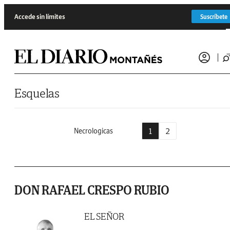
Saltar al contenido
Accede sin límites
Suscríbete
Esquelas
1
2
Necrologicas
DON RAFAEL CRESPO RUBIO
EL SEÑOR