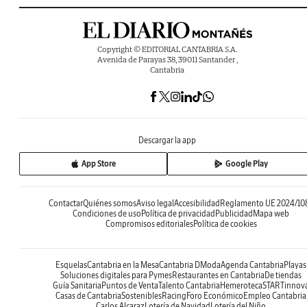
Copyright © EDITORIAL CANTABRIA S.A.
Avenida de Parayas 38, 39011 Santander ,
Cantabria
Descargar la app
App Store
Google Play
Contactar
Quiénes somos
Aviso legal
Accesibilidad
Reglamento UE 2024/10
Condiciones de uso
Política de privacidad
Publicidad
Mapa web
Compromisos editoriales
Política de cookies
Esquelas
Cantabria en la Mesa
Cantabria DModa
Agenda Cantabria
Playas
Soluciones digitales para Pymes
Restaurantes en Cantabria
De tiendas
Guía Sanitaria
Puntos de Venta
Talento Cantabria
Hemeroteca
STARTinnov
Casas de Cantabria
Sostenibles
Racing
Foro Económico
Empleo Cantabria
Carlos Alcaraz
Lotería de Navidad
Lotería del Niño