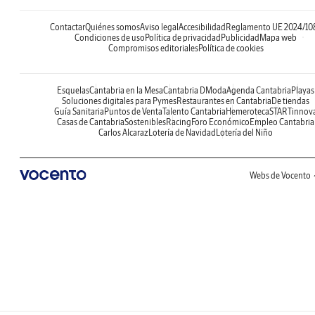
Contactar
Quiénes somos
Aviso legal
Accesibilidad
Reglamento UE 2024/10
Condiciones de uso
Política de privacidad
Publicidad
Mapa web
Compromisos editoriales
Política de cookies
Esquelas
Cantabria en la Mesa
Cantabria DModa
Agenda Cantabria
Playas
Soluciones digitales para Pymes
Restaurantes en Cantabria
De tiendas
Guía Sanitaria
Puntos de Venta
Talento Cantabria
Hemeroteca
STARTinnov
Casas de Cantabria
Sostenibles
Racing
Foro Económico
Empleo Cantabria
Carlos Alcaraz
Lotería de Navidad
Lotería del Niño
Webs de Vocento