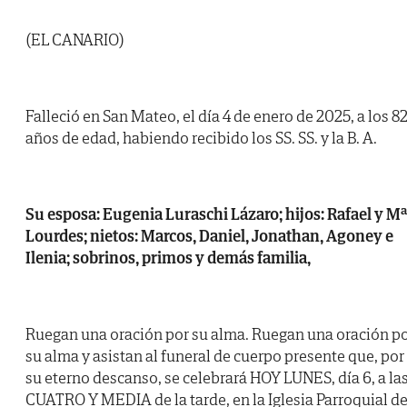
(EL CANARIO)
Falleció en San Mateo, el día 4 de enero de 2025, a los 8
años de edad, habiendo recibido los SS. SS. y la B. A.
Su esposa: Eugenia Luraschi Lázaro; hijos: Rafael y Mª
Lourdes; nietos: Marcos, Daniel, Jonathan, Agoney e
Ilenia; sobrinos, primos y demás familia,
Ruegan una oración por su alma. Ruegan una oración p
su alma y asistan al funeral de cuerpo presente que, por
su eterno descanso, se celebrará HOY LUNES, día 6, a la
CUATRO Y MEDIA de la tarde, en la Iglesia Parroquial d