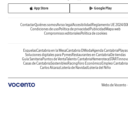
App Store
Google Play
Contactar
Quiénes somos
Aviso legal
Accesibilidad
Reglamento UE 2024/10
Condiciones de uso
Política de privacidad
Publicidad
Mapa web
Compromisos editoriales
Política de cookies
Esquelas
Cantabria en la Mesa
Cantabria DModa
Agenda Cantabria
Playas
Soluciones digitales para Pymes
Restaurantes en Cantabria
De tiendas
Guía Sanitaria
Puntos de Venta
Talento Cantabria
Hemeroteca
STARTinnov
Casas de Cantabria
Sostenibles
Racing
Foro Económico
Empleo Cantabria
Carlos Alcaraz
Lotería de Navidad
Lotería del Niño
Webs de Vocento