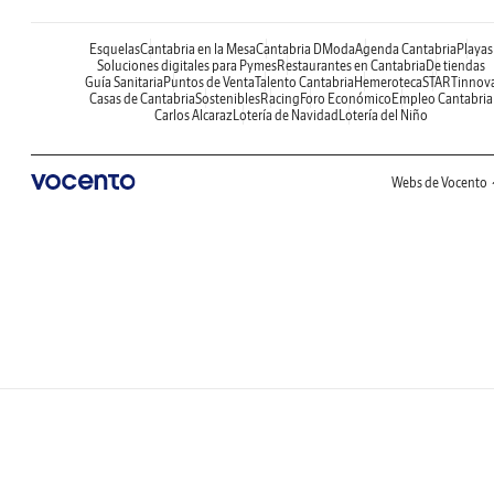
Esquelas
Cantabria en la Mesa
Cantabria DModa
Agenda Cantabria
Playas
Soluciones digitales para Pymes
Restaurantes en Cantabria
De tiendas
Guía Sanitaria
Puntos de Venta
Talento Cantabria
Hemeroteca
STARTinnov
Casas de Cantabria
Sostenibles
Racing
Foro Económico
Empleo Cantabria
Carlos Alcaraz
Lotería de Navidad
Lotería del Niño
Webs de Vocento