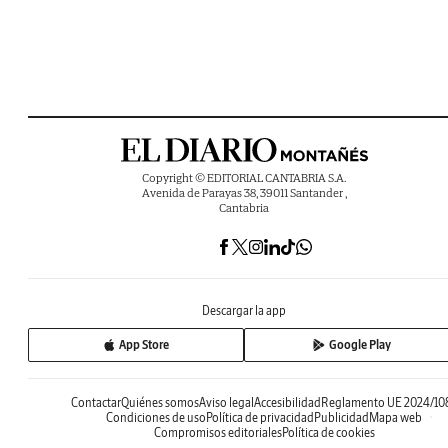
Copyright © EDITORIAL CANTABRIA S.A.
Avenida de Parayas 38, 39011 Santander ,
Cantabria
Descargar la app
App Store
Google Play
Contactar
Quiénes somos
Aviso legal
Accesibilidad
Reglamento UE 2024/10
Condiciones de uso
Política de privacidad
Publicidad
Mapa web
Compromisos editoriales
Política de cookies