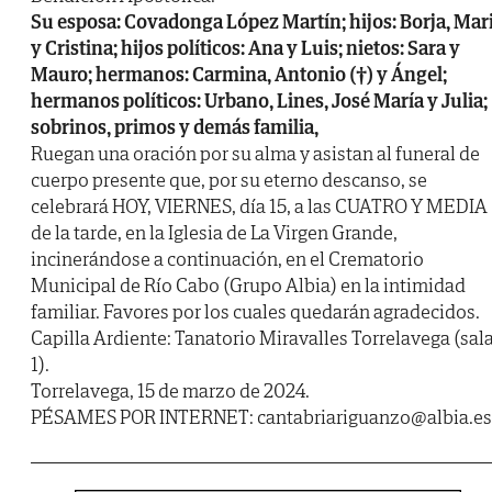
Su esposa: Covadonga López Martín; hijos: Borja, Mar
y Cristina; hijos políticos: Ana y Luis; nietos: Sara y
Mauro; hermanos: Carmina, Antonio (†) y Ángel;
hermanos políticos: Urbano, Lines, José María y Julia;
sobrinos, primos y demás familia,
Ruegan una oración por su alma y asistan al funeral de
cuerpo presente que, por su eterno descanso, se
celebrará HOY, VIERNES, día 15, a las CUATRO Y MEDIA
de la tarde, en la Iglesia de La Virgen Grande,
incinerándose a continuación, en el Crematorio
Municipal de Río Cabo (Grupo Albia) en la intimidad
familiar. Favores por los cuales quedarán agradecidos.
Capilla Ardiente: Tanatorio Miravalles Torrelavega (sal
1).
Torrelavega, 15 de marzo de 2024.
PÉSAMES POR INTERNET: cantabriariguanzo@albia.es