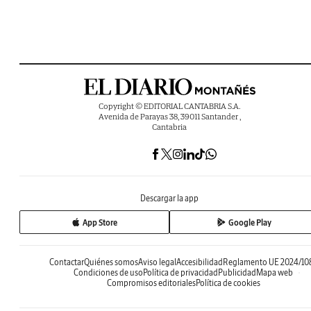
Copyright © EDITORIAL CANTABRIA S.A.
Avenida de Parayas 38, 39011 Santander ,
Cantabria
Descargar la app
App Store
Google Play
Contactar
Quiénes somos
Aviso legal
Accesibilidad
Reglamento UE 2024/10
Condiciones de uso
Política de privacidad
Publicidad
Mapa web
Compromisos editoriales
Política de cookies