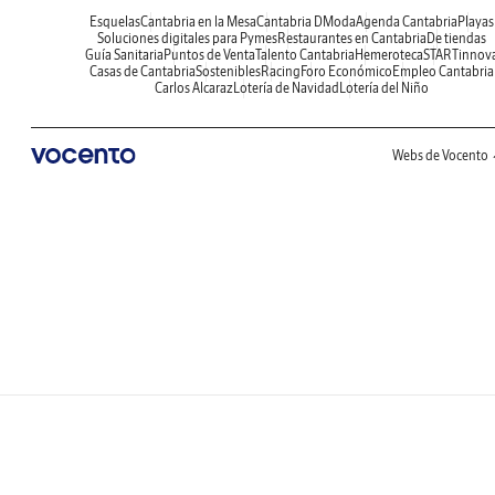
Esquelas
Cantabria en la Mesa
Cantabria DModa
Agenda Cantabria
Playas
Soluciones digitales para Pymes
Restaurantes en Cantabria
De tiendas
Guía Sanitaria
Puntos de Venta
Talento Cantabria
Hemeroteca
STARTinnov
Casas de Cantabria
Sostenibles
Racing
Foro Económico
Empleo Cantabria
Carlos Alcaraz
Lotería de Navidad
Lotería del Niño
Webs de Vocento