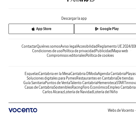
Descargar la app
App Store
Google Play
Contactar
Quiénes somos
Aviso legal
Accesibilidad
Reglamento UE 2024/10
Condiciones de uso
Política de privacidad
Publicidad
Mapa web
Compromisos editoriales
Política de cookies
Esquelas
Cantabria en la Mesa
Cantabria DModa
Agenda Cantabria
Playas
Soluciones digitales para Pymes
Restaurantes en Cantabria
De tiendas
Guía Sanitaria
Puntos de Venta
Talento Cantabria
Hemeroteca
STARTinnov
Casas de Cantabria
Sostenibles
Racing
Foro Económico
Empleo Cantabria
Carlos Alcaraz
Lotería de Navidad
Lotería del Niño
Webs de Vocento