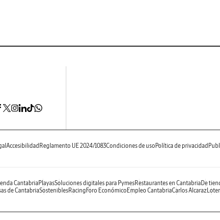
gal
Accesibilidad
Reglamento UE 2024/1083
Condiciones de uso
Política de privacidad
Publ
enda Cantabria
Playas
Soluciones digitales para Pymes
Restaurantes en Cantabria
De tien
as de Cantabria
Sostenibles
Racing
Foro Económico
Empleo Cantabria
Carlos Alcaraz
Loter