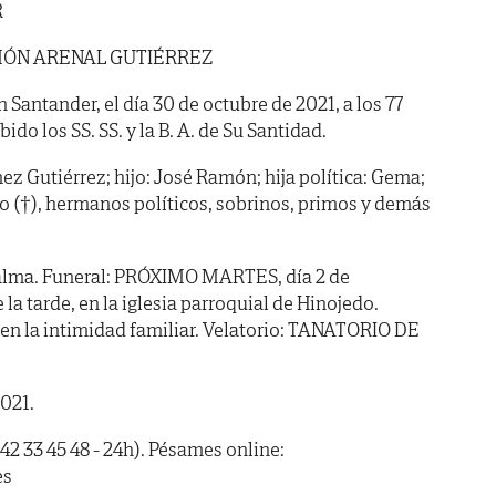
R
ÓN ARENAL GUTIÉRREZ
n Santander, el día 30 de octubre de 2021, a los 77
do los SS. SS. y la B. A. de Su Santidad.
z Gutiérrez; hijo: José Ramón; hija política: Gema;
no (†), hermanos políticos, sobrinos, primos y demás
alma. Funeral: PRÓXIMO MARTES, día 2 de
a tarde, en la iglesia parroquial de Hinojedo.
en la intimidad familiar. Velatorio: TANATORIO DE
2021.
42 33 45 48 - 24h). Pésames online:
es