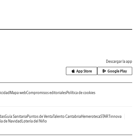
Descargar la app
App Store
Google Play
icidad
Mapa web
Compromisos editoriales
Política de cookies
das
Guía Sanitaria
Puntos de Venta
Talento Cantabria
Hemeroteca
STARTinnova
ía de Navidad
Lotería del Niño