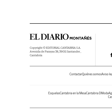
Copyright © EDITORIAL CANTABRIA S.A.
Avenida de Parayas 38, 39011 Santander ,
Cantabria
Contactar
Quiénes somos
Aviso le
Esquelas
Cantabria en la Mesa
Cantabria DModa
Ag
Cas