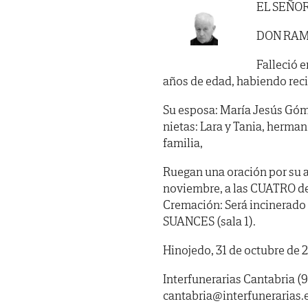
EL SEÑO
DON RAM
Falleció e
años de edad, habiendo recibi
Su esposa: María Jesús Góme
nietas: Lara y Tania, herma
familia,
Ruegan una oración por su 
noviembre, a las CUATRO de l
Cremación: Será incinerado 
SUANCES (sala 1).
Hinojedo, 31 de octubre de 
Interfunerarias Cantabria (9
cantabria@interfunerarias.