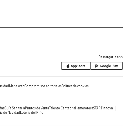
Descargar la app
App Store
Google Play
icidad
Mapa web
Compromisos editoriales
Política de cookies
das
Guía Sanitaria
Puntos de Venta
Talento Cantabria
Hemeroteca
STARTinnova
ía de Navidad
Lotería del Niño