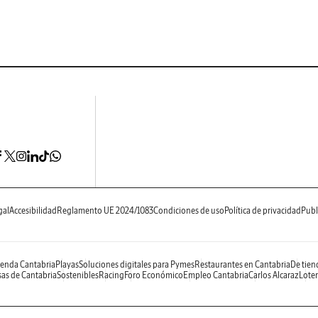
gal
Accesibilidad
Reglamento UE 2024/1083
Condiciones de uso
Política de privacidad
Publ
enda Cantabria
Playas
Soluciones digitales para Pymes
Restaurantes en Cantabria
De tien
as de Cantabria
Sostenibles
Racing
Foro Económico
Empleo Cantabria
Carlos Alcaraz
Loter