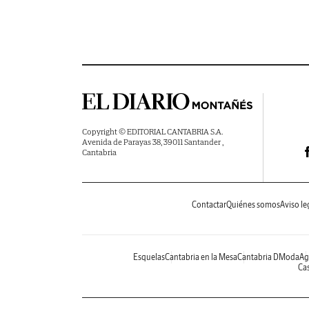
Copyright © EDITORIAL CANTABRIA S.A.
Avenida de Parayas 38, 39011 Santander ,
Cantabria
Contactar
Quiénes somos
Aviso le
Esquelas
Cantabria en la Mesa
Cantabria DModa
Ag
Cas