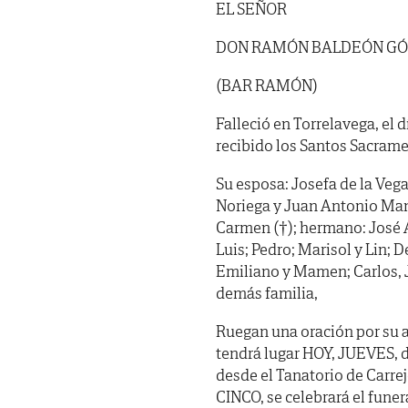
EL SEÑOR
DON RAMÓN BALDEÓN G
(BAR RAMÓN)
Falleció en Torrelavega, el 
recibido los Santos Sacramen
Su esposa: Josefa de la Vega 
Noriega y Juan Antonio Manti
Carmen (†); hermano: José 
Luis; Pedro; Marisol y Lin; De
Emiliano y Mamen; Carlos, J
demás familia,
Ruegan una oración por su a
tendrá lugar HOY, JUEVES, 
desde el Tanatorio de Carrej
CINCO, se celebrará el funer