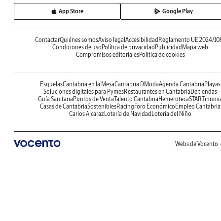
App Store
Google Play
Contactar
Quiénes somos
Aviso legal
Accesibilidad
Reglamento UE 2024/10
Condiciones de uso
Política de privacidad
Publicidad
Mapa web
Compromisos editoriales
Política de cookies
Esquelas
Cantabria en la Mesa
Cantabria DModa
Agenda Cantabria
Playas
Soluciones digitales para Pymes
Restaurantes en Cantabria
De tiendas
Guía Sanitaria
Puntos de Venta
Talento Cantabria
Hemeroteca
STARTinnov
Casas de Cantabria
Sostenibles
Racing
Foro Económico
Empleo Cantabria
Carlos Alcaraz
Lotería de Navidad
Lotería del Niño
Webs de Vocento