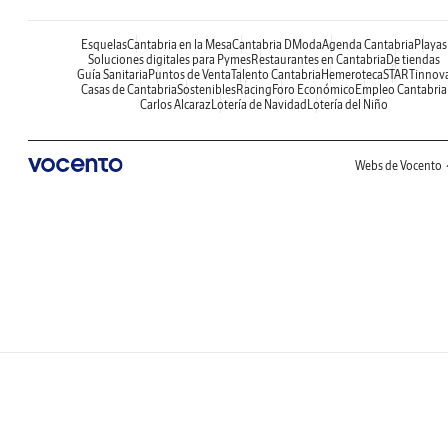
Esquelas
Cantabria en la Mesa
Cantabria DModa
Agenda Cantabria
Playas
Soluciones digitales para Pymes
Restaurantes en Cantabria
De tiendas
Guía Sanitaria
Puntos de Venta
Talento Cantabria
Hemeroteca
STARTinnov
Casas de Cantabria
Sostenibles
Racing
Foro Económico
Empleo Cantabria
Carlos Alcaraz
Lotería de Navidad
Lotería del Niño
Webs de Vocento