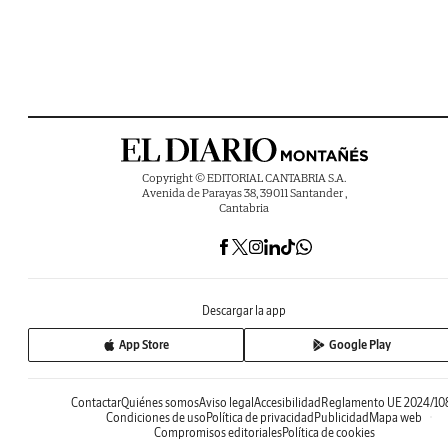
Copyright © EDITORIAL CANTABRIA S.A.
Avenida de Parayas 38, 39011 Santander ,
Cantabria
Descargar la app
App Store
Google Play
Contactar
Quiénes somos
Aviso legal
Accesibilidad
Reglamento UE 2024/10
Condiciones de uso
Política de privacidad
Publicidad
Mapa web
Compromisos editoriales
Política de cookies