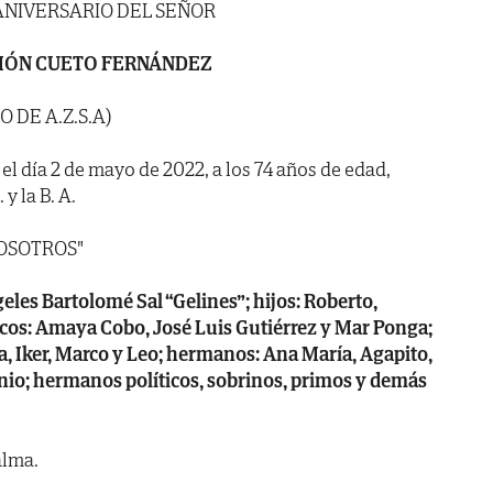
ANIVERSARIO DEL SEÑOR
MÓN CUETO FERNÁNDEZ
O DE A.Z.S.A)
 el día 2 de mayo de 2022, a los 74 años de edad,
y la B. A.
OSOTROS"
eles Bartolomé Sal “Gelines”; hijos: Roberto,
ticos: Amaya Cobo, José Luis Gutiérrez y Mar Ponga;
rla, Iker, Marco y Leo; hermanos: Ana María, Agapito,
onio; hermanos políticos, sobrinos, primos y demás
alma.