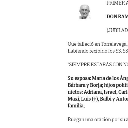
PRIMER 
DON RA
(JUBILAD
Que falleció en Torrelavega,
habiendo recibido los SS. SS. 
"SIEMPRE ESTARÁS CON N
Su esposa: María de los Áng
Bárbara y Borja; hijos polí
nietos: Adriana, Israel, Ca
Maxi, Luis (†), Balbi y Ant
familia,
Ruegan una oración por su 