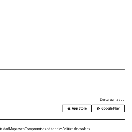
Descargar la app
App Store
Google Play
icidad
Mapa web
Compromisos editoriales
Política de cookies