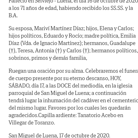
Falleció en Selviejo - Luena, el día 16 de octubre de 2020
a los 71 años de edad, habiendo recibido los SS.SS. y la
B.A.
Su esposa, Mariví Martínez Díaz; hijos, Elena y Carlos;
hijos políticos, Eduardo y Rocío; madre política, Emilia
Díaz (Vda. de Ignacio Martínez); hermanos, Guadalupe
(†), Teresa, Antonia (†) y Carlos (†); hermanos políticos,
sobrinos, primos y demás familia,
Ruegan una oración por su alma. Celebraremos el funer
de cuerpo presente por su eterno descanso, HOY,
SÁBADO, día 17, a las DOCE del mediodía, en la iglesia
parroquial de San Miguel de Luena; a continuación
tendrá lugar la inhumación del cadáver en el cementeri
del mismo lugar. Favores por los cuales les quedarán
agradecidos.Capilla ardiente: Tanatorio Acebo en
Villegar de Toranzo.
San Miguel de Luena, 17 de octubre de 2020.