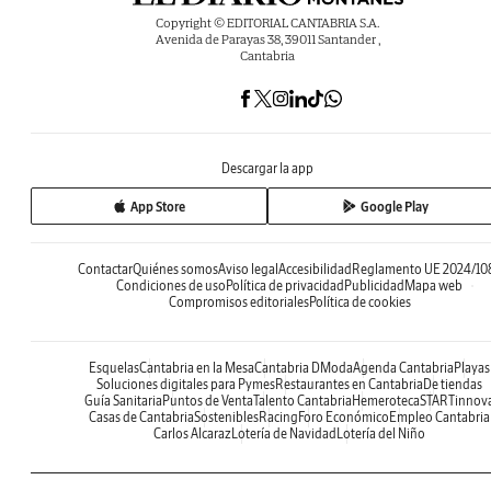
Copyright © EDITORIAL CANTABRIA S.A.
Avenida de Parayas 38, 39011 Santander ,
Cantabria
Descargar la app
App Store
Google Play
Contactar
Quiénes somos
Aviso legal
Accesibilidad
Reglamento UE 2024/10
Condiciones de uso
Política de privacidad
Publicidad
Mapa web
Compromisos editoriales
Política de cookies
Esquelas
Cantabria en la Mesa
Cantabria DModa
Agenda Cantabria
Playas
Soluciones digitales para Pymes
Restaurantes en Cantabria
De tiendas
Guía Sanitaria
Puntos de Venta
Talento Cantabria
Hemeroteca
STARTinnov
Casas de Cantabria
Sostenibles
Racing
Foro Económico
Empleo Cantabria
Carlos Alcaraz
Lotería de Navidad
Lotería del Niño