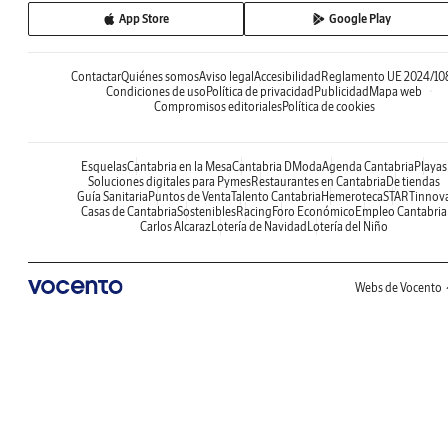
App Store
Google Play
Contactar
Quiénes somos
Aviso legal
Accesibilidad
Reglamento UE 2024/10
Condiciones de uso
Política de privacidad
Publicidad
Mapa web
Compromisos editoriales
Política de cookies
Esquelas
Cantabria en la Mesa
Cantabria DModa
Agenda Cantabria
Playas
Soluciones digitales para Pymes
Restaurantes en Cantabria
De tiendas
Guía Sanitaria
Puntos de Venta
Talento Cantabria
Hemeroteca
STARTinnov
Casas de Cantabria
Sostenibles
Racing
Foro Económico
Empleo Cantabria
Carlos Alcaraz
Lotería de Navidad
Lotería del Niño
Webs de Vocento