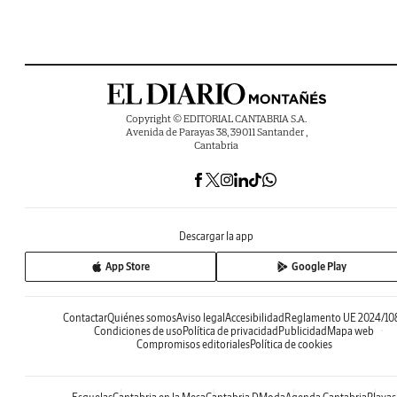
Copyright © EDITORIAL CANTABRIA S.A.
Avenida de Parayas 38, 39011 Santander ,
Cantabria
Descargar la app
App Store
Google Play
Contactar
Quiénes somos
Aviso legal
Accesibilidad
Reglamento UE 2024/10
Condiciones de uso
Política de privacidad
Publicidad
Mapa web
Compromisos editoriales
Política de cookies