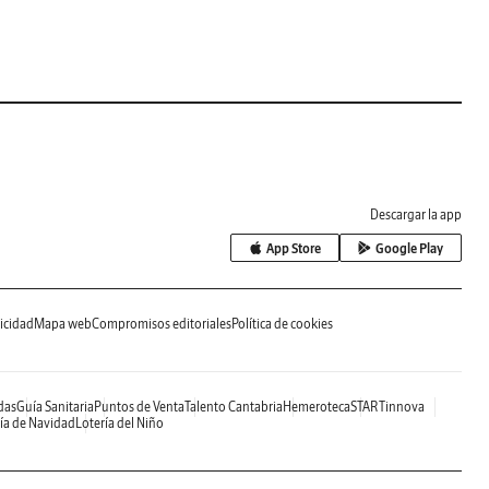
Descargar la app
App Store
Google Play
icidad
Mapa web
Compromisos editoriales
Política de cookies
das
Guía Sanitaria
Puntos de Venta
Talento Cantabria
Hemeroteca
STARTinnova
ía de Navidad
Lotería del Niño