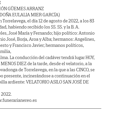
R
MÓN GÜEMES ARRANZ
 DOÑA EULALIA MIER GARCÍA)
n Torrelavega, el día 12 de agosto de 2022, a los 83
ad, habiendo recibido los SS. SS. y la B. A.
les, José María y Fernando; hijo político: Antonio
io José, Borja, Aroa y Alba; hermanos: Angelines,
esto y Francisco Javier; hermanos políticos,
milia,
lma. La conducción del cadáver tendrá lugar HOY,
MENOS DIEZ de la tarde, desde el velatorio, a la
ovadonga de Torrelavega, en la que a las CINCO, se
po presente, incinerándose a continuación en el
apilla ardiente: VELATORIO ASILO SAN JOSÉ DE
e 2022.
.funerarianereo.es