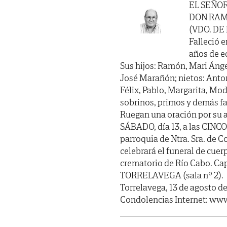
EL SEÑO
DON RA
(VDO. DE
Falleció e
años de ed
Sus hijos: Ramón, Mari Ánge
José Marañón; nietos: Anton
Félix, Pablo, Margarita, Mod
sobrinos, primos y demás fa
Ruegan una oración por su a
SÁBADO, día 13, a las CINCO 
parroquia de Ntra. Sra. de C
celebrará el funeral de cuer
crematorio de Río Cabo. C
TORRELAVEGA (sala nº 2).
Torrelavega, 13 de agosto d
Condolencias Internet: www