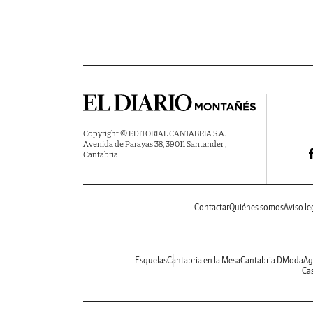
Copyright © EDITORIAL CANTABRIA S.A.
Avenida de Parayas 38, 39011 Santander ,
Cantabria
Contactar
Quiénes somos
Aviso le
Esquelas
Cantabria en la Mesa
Cantabria DModa
Ag
Cas