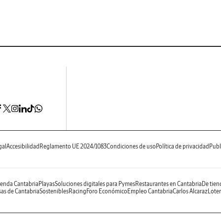
gal
Accesibilidad
Reglamento UE 2024/1083
Condiciones de uso
Política de privacidad
Publ
enda Cantabria
Playas
Soluciones digitales para Pymes
Restaurantes en Cantabria
De tien
as de Cantabria
Sostenibles
Racing
Foro Económico
Empleo Cantabria
Carlos Alcaraz
Loter