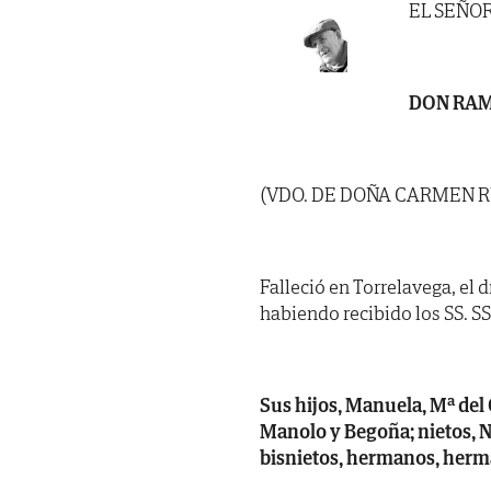
EL SEÑO
DON RAM
(VDO. DE DOÑA CARMEN 
Falleció en Torrelavega, el d
habiendo recibido los SS. SS. 
Sus hijos, Manuela, Mª del
Manolo y Begoña; nietos, N
bisnietos, hermanos, herma