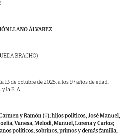
R
ÓN LLANO ÁLVAREZ
RUEDA BRACHO)
ía 13 de octubre de 2025, a los 97 años de edad,
y la B. A.
 Carmen y Ramón (†); hijos políticos, José Manuel,
oelia, Vanesa, Melodi, Manuel, Lorena y Carlos;
nos políticos, sobrinos, primos y demás familia,