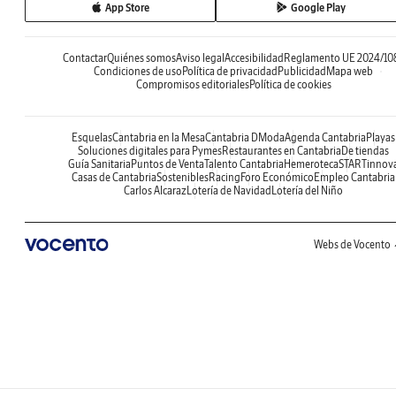
App Store
Google Play
Contactar
Quiénes somos
Aviso legal
Accesibilidad
Reglamento UE 2024/10
Condiciones de uso
Política de privacidad
Publicidad
Mapa web
Compromisos editoriales
Política de cookies
Esquelas
Cantabria en la Mesa
Cantabria DModa
Agenda Cantabria
Playas
Soluciones digitales para Pymes
Restaurantes en Cantabria
De tiendas
Guía Sanitaria
Puntos de Venta
Talento Cantabria
Hemeroteca
STARTinnov
Casas de Cantabria
Sostenibles
Racing
Foro Económico
Empleo Cantabria
Carlos Alcaraz
Lotería de Navidad
Lotería del Niño
Webs de Vocento