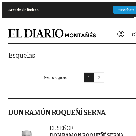
Saltar al contenido
Accede sin límites
Suscríbete
Esquelas
1
2
Necrologicas
DON RAMÓN ROQUEÑÍ SERNA
EL SEÑOR
DON RAMÓN ROQUEÑÍ SERNA