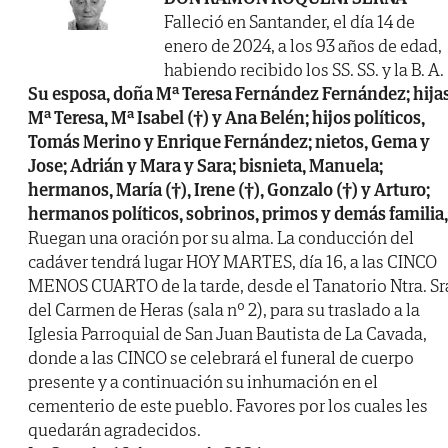
Falleció en Santander, el día 14 de
enero de 2024, a los 93 años de edad,
habiendo recibido los SS. SS. y la B. A.
Su esposa, doña Mª Teresa Fernández Fernández; hijas
Mª Teresa, Mª Isabel (†) y Ana Belén; hijos políticos,
Tomás Merino y Enrique Fernández; nietos, Gema y
Jose; Adrián y Mara y Sara; bisnieta, Manuela;
hermanos, María (†), Irene (†), Gonzalo (†) y Arturo;
hermanos políticos, sobrinos, primos y demás familia,
Ruegan una oración por su alma. La conducción del
cadáver tendrá lugar HOY MARTES, día 16, a las CINCO
MENOS CUARTO de la tarde, desde el Tanatorio Ntra. Sr
del Carmen de Heras (sala nº 2), para su traslado a la
Iglesia Parroquial de San Juan Bautista de La Cavada,
donde a las CINCO se celebrará el funeral de cuerpo
presente y a continuación su inhumación en el
cementerio de este pueblo. Favores por los cuales les
quedarán agradecidos.