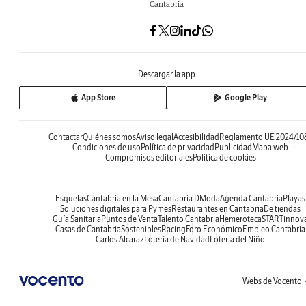
Cantabria
Descargar la app
App Store
Google Play
Contactar
Quiénes somos
Aviso legal
Accesibilidad
Reglamento UE 2024/10
Condiciones de uso
Política de privacidad
Publicidad
Mapa web
Compromisos editoriales
Política de cookies
Esquelas
Cantabria en la Mesa
Cantabria DModa
Agenda Cantabria
Playas
Soluciones digitales para Pymes
Restaurantes en Cantabria
De tiendas
Guía Sanitaria
Puntos de Venta
Talento Cantabria
Hemeroteca
STARTinnov
Casas de Cantabria
Sostenibles
Racing
Foro Económico
Empleo Cantabria
Carlos Alcaraz
Lotería de Navidad
Lotería del Niño
Webs de Vocento