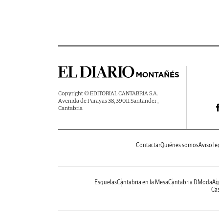
Copyright © EDITORIAL CANTABRIA S.A.
Avenida de Parayas 38, 39011 Santander ,
Cantabria
Contactar
Quiénes somos
Aviso le
Esquelas
Cantabria en la Mesa
Cantabria DModa
Ag
Cas