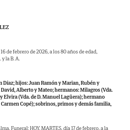
LEZ
a 16 de febrero de 2026, a los 80 años de edad,
y la B. A.
n Díaz; hijos: Juan Ramón y Marian, Rubén y
 David, Alberto y Mateo; hermanos: Milagros (Vda.
li y Elvira (Vda. de D. Manuel Lagüera); hermano
ª. Carmen Copé); sobrinos, primos y demás familia,
lma. Funeral: HOY, MARTES, día 17 de febrero, a la