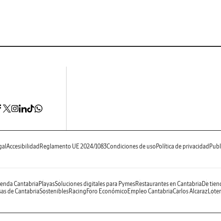
gal
Accesibilidad
Reglamento UE 2024/1083
Condiciones de uso
Política de privacidad
Publ
enda Cantabria
Playas
Soluciones digitales para Pymes
Restaurantes en Cantabria
De tien
as de Cantabria
Sostenibles
Racing
Foro Económico
Empleo Cantabria
Carlos Alcaraz
Loter