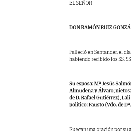
EL SEÑOR
DON RAMÓN RUIZ GONZÁ
Falleció en Santander, el dí
habiendo recibido los SS. SS. 
Su esposa: Mª Jesús Salmó
Almudena y Álvaro; nietos:
de D. Rafael Gutiérrez), La
político: Fausto (Vdo. de D
Ruegan una oración por su a