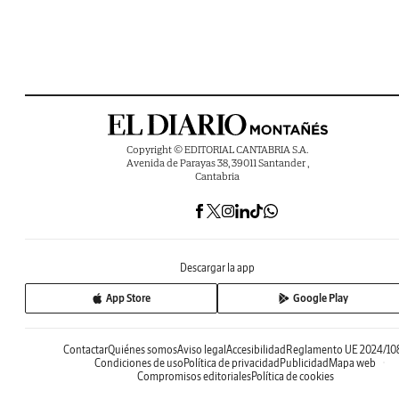
Copyright © EDITORIAL CANTABRIA S.A.
Avenida de Parayas 38, 39011 Santander ,
Cantabria
Descargar la app
App Store
Google Play
Contactar
Quiénes somos
Aviso legal
Accesibilidad
Reglamento UE 2024/10
Condiciones de uso
Política de privacidad
Publicidad
Mapa web
Compromisos editoriales
Política de cookies