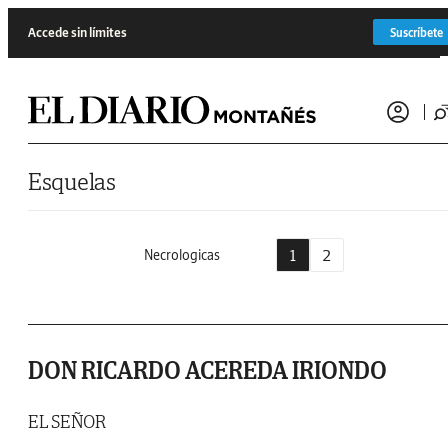
Saltar al contenido
Accede sin límites
Suscríbete
Esquelas
1
2
Necrologicas
DON RICARDO ACEREDA IRIONDO
EL SEÑOR