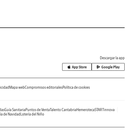
Descargar la app
App Store
Google Play
icidad
Mapa web
Compromisos editoriales
Política de cookies
das
Guía Sanitaria
Puntos de Venta
Talento Cantabria
Hemeroteca
STARTinnova
ía de Navidad
Lotería del Niño