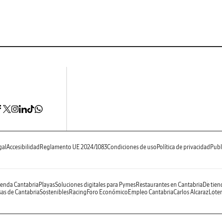
gal
Accesibilidad
Reglamento UE 2024/1083
Condiciones de uso
Política de privacidad
Publ
enda Cantabria
Playas
Soluciones digitales para Pymes
Restaurantes en Cantabria
De tien
as de Cantabria
Sostenibles
Racing
Foro Económico
Empleo Cantabria
Carlos Alcaraz
Loter