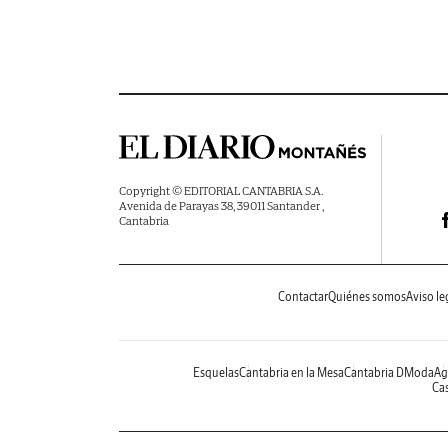
Copyright © EDITORIAL CANTABRIA S.A.
Avenida de Parayas 38, 39011 Santander ,
Cantabria
Contactar
Quiénes somos
Aviso le
Esquelas
Cantabria en la Mesa
Cantabria DModa
Ag
Cas