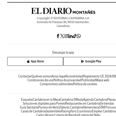
Copyright © EDITORIAL CANTABRIA S.A.
Avenida de Parayas 38, 39011 Santander ,
Cantabria
Descargar la app
App Store
Google Play
Contactar
Quiénes somos
Aviso legal
Accesibilidad
Reglamento UE 2024/10
Condiciones de uso
Política de privacidad
Publicidad
Mapa web
Compromisos editoriales
Política de cookies
Esquelas
Cantabria en la Mesa
Cantabria DModa
Agenda Cantabria
Playas
Soluciones digitales para Pymes
Restaurantes en Cantabria
De tiendas
Guía Sanitaria
Puntos de Venta
Talento Cantabria
Hemeroteca
STARTinnov
Casas de Cantabria
Sostenibles
Racing
Foro Económico
Empleo Cantabria
Carlos Alcaraz
Lotería de Navidad
Lotería del Niño