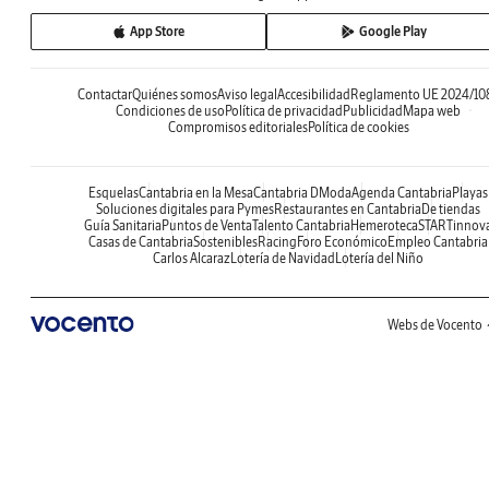
App Store
Google Play
Contactar
Quiénes somos
Aviso legal
Accesibilidad
Reglamento UE 2024/10
Condiciones de uso
Política de privacidad
Publicidad
Mapa web
Compromisos editoriales
Política de cookies
Esquelas
Cantabria en la Mesa
Cantabria DModa
Agenda Cantabria
Playas
Soluciones digitales para Pymes
Restaurantes en Cantabria
De tiendas
Guía Sanitaria
Puntos de Venta
Talento Cantabria
Hemeroteca
STARTinnov
Casas de Cantabria
Sostenibles
Racing
Foro Económico
Empleo Cantabria
Carlos Alcaraz
Lotería de Navidad
Lotería del Niño
Webs de Vocento