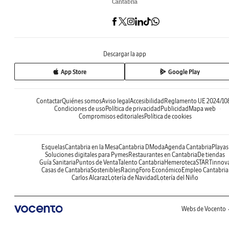
Cantabria
Descargar la app
App Store
Google Play
Contactar
Quiénes somos
Aviso legal
Accesibilidad
Reglamento UE 2024/10
Condiciones de uso
Política de privacidad
Publicidad
Mapa web
Compromisos editoriales
Política de cookies
Esquelas
Cantabria en la Mesa
Cantabria DModa
Agenda Cantabria
Playas
Soluciones digitales para Pymes
Restaurantes en Cantabria
De tiendas
Guía Sanitaria
Puntos de Venta
Talento Cantabria
Hemeroteca
STARTinnov
Casas de Cantabria
Sostenibles
Racing
Foro Económico
Empleo Cantabria
Carlos Alcaraz
Lotería de Navidad
Lotería del Niño
Webs de Vocento