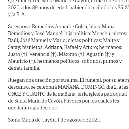
Qué falleció en Santa María de Cayón, el día 11 de abril 
2020, a los 89 años de edad, habiendo recibido los SS. S
y la B. A.
Su esposa: Remedios Anuarbe Colsa; hijos: María
Remedios y José Manuel; hija política: Menchu; nietos:
Raúl, José Manuel y Mario; nietas políticas: Maite y
Saray; bisnietos: Adriana, Rafael y Arturo; hermanos:
Justo (†), Venancia (†), Máximo (†), Agustín (†) y
Mauricio (†), hermanos políticos, sobrinos, primos y
demás familia,
Ruegan una oración por su alma. El funeral, por su eter
descanso, se celebrará MAÑANA, DOMINGO, día 2, a las
ONCE Y CUARTO de la mañana, en la iglesia parroquial
de Santa María de Cayón. Favores por los cuales les
quedarán agradecidos.
Santa María de Cayón, 1 de agosto de 2020.