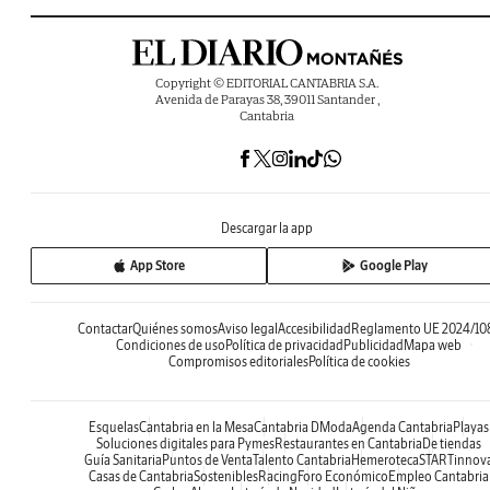
Copyright © EDITORIAL CANTABRIA S.A.
Avenida de Parayas 38, 39011 Santander ,
Cantabria
Descargar la app
App Store
Google Play
Contactar
Quiénes somos
Aviso legal
Accesibilidad
Reglamento UE 2024/10
Condiciones de uso
Política de privacidad
Publicidad
Mapa web
Compromisos editoriales
Política de cookies
Esquelas
Cantabria en la Mesa
Cantabria DModa
Agenda Cantabria
Playas
Soluciones digitales para Pymes
Restaurantes en Cantabria
De tiendas
Guía Sanitaria
Puntos de Venta
Talento Cantabria
Hemeroteca
STARTinnov
Casas de Cantabria
Sostenibles
Racing
Foro Económico
Empleo Cantabria