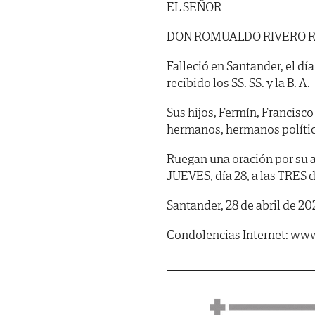
EL SEÑOR
DON ROMUALDO RIVERO 
Falleció en Santander, el dí
recibido los SS. SS. y la B. A.
Sus hijos, Fermín, Francisco 
hermanos, hermanos polític
Ruegan una oración por su a
JUEVES, día 28, a las TRES d
Santander, 28 de abril de 20
Condolencias Internet: www