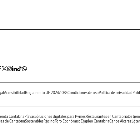
gal
Accesibilidad
Reglamento UE 2024/1083
Condiciones de uso
Política de privacidad
Publ
enda Cantabria
Playas
Soluciones digitales para Pymes
Restaurantes en Cantabria
De tien
as de Cantabria
Sostenibles
Racing
Foro Económico
Empleo Cantabria
Carlos Alcaraz
Loter