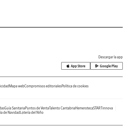
Descargar la app
App Store
Google Play
icidad
Mapa web
Compromisos editoriales
Política de cookies
das
Guía Sanitaria
Puntos de Venta
Talento Cantabria
Hemeroteca
STARTinnova
ía de Navidad
Lotería del Niño