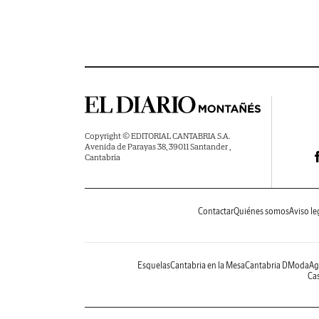
Copyright © EDITORIAL CANTABRIA S.A.
Avenida de Parayas 38, 39011 Santander ,
Cantabria
Contactar
Quiénes somos
Aviso le
Esquelas
Cantabria en la Mesa
Cantabria DModa
Ag
Cas