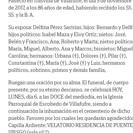
Falleció en Trasvilla de Villafufre, el día 5 de noviembre
de 2017, a los 86 años de edad, habiendo recibido los SS.
SS. y la B. A.
Su esposa: Delfina Pérez Sastrías; hijos: Bernardo y Delfi
hijos políticos: Isabel Maza y Eloy Ortíz; nietos: José,
Belén y Francisco, Ana, Roberto y Marta; nietos político
María, Miguel, Alberto, Ana y Marcos; bisnietos: Miguel
Carolina; hermanos: Urbana (†), Dolores (†), Pilar (†),
Constantina (†), María (†), José (†) y Luis; hermanos
políticos, sobrinos, primos y demás familia,
Ruegan una oración por su alma. El funeral, de cuerpo
presente, por su eterno descanso, se celebrará HOY,
LUNES, día 6, a las DOCE del mediodía, en la Iglesia
Parroquial de Escobedo de Villafufre, siendo a
continuación la inhumación en el cementerio de dicho
pueblo. Favores por los cuales les quedarán agradecido
Capilla Ardiente: VELATORIO RESIDENCIA DE PUENTE
VIESGO (sala nº 1).