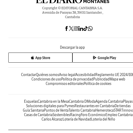
Copyright © EDITORIAL CANTABRIA S.A.
Avenida de Parayas 38, 39011 Santander ,
Cantabria
Descargar la app
App Store
Google Play
Contactar
Quiénes somos
Aviso legal
Accesibilidad
Reglamento UE 2024/10
Condiciones de uso
Política de privacidad
Publicidad
Mapa web
Compromisos editoriales
Política de cookies
Esquelas
Cantabria en la Mesa
Cantabria DModa
Agenda Cantabria
Playas
Soluciones digitales para Pymes
Restaurantes en Cantabria
De tiendas
Guía Sanitaria
Puntos de Venta
Talento Cantabria
Hemeroteca
STARTinnov
Casas de Cantabria
Sostenibles
Racing
Foro Económico
Empleo Cantabria
Carlos Alcaraz
Lotería de Navidad
Lotería del Niño