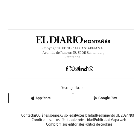
Copyright © EDITORIAL CANTABRIA S.A.
Avenida de Parayas 38, 39011 Santander ,
Cantabria
Descargar la app
App Store
Google Play
Contactar
Quiénes somos
Aviso legal
Accesibilidad
Reglamento UE 2024/10
Condiciones de uso
Política de privacidad
Publicidad
Mapa web
Compromisos editoriales
Política de cookies