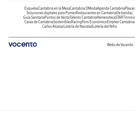
Esquelas
Cantabria en la Mesa
Cantabria DModa
Agenda Cantabria
Playas
Soluciones digitales para Pymes
Restaurantes en Cantabria
De tiendas
Guía Sanitaria
Puntos de Venta
Talento Cantabria
Hemeroteca
STARTinnov
Casas de Cantabria
Sostenibles
Racing
Foro Económico
Empleo Cantabria
Carlos Alcaraz
Lotería de Navidad
Lotería del Niño
Webs de Vocento