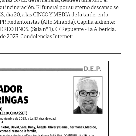
u incineración. El funeral por su eterno descanso se
 día 20, a las CINCO Y MEDIA de la tarde, en la
.PP. Redentoristas (Alto Miranda). Capilla ardiente:
 HNOS. (Sala nº 1). C/ Repuente - La Albericia.
de 2023. Condolencias Internet: