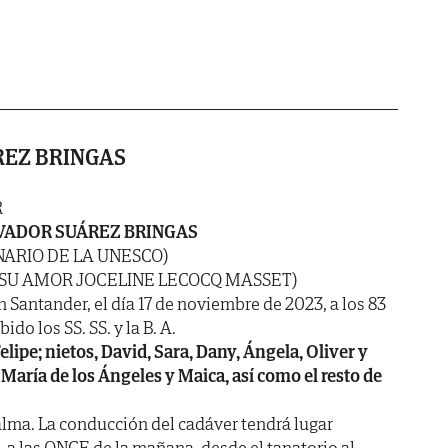
REZ BRINGAS
R
VADOR SUÁREZ BRINGAS
NARIO DE LA UNESCO)
 SU AMOR JOCELINE LECOCQ MASSET)
n Santander, el día 17 de noviembre de 2023, a los 83
do los SS. SS. y la B. A.
Felipe; nietos, David, Sara, Dany, Ángela, Oliver y
María de los Ángeles y Maica, así como el resto de
lma. La conducción del cadáver tendrá lugar
 las ONCE de la mañana, desde el tanatorio al