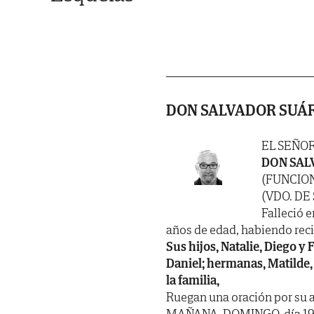
DON SALVADOR SUÁ
EL SEÑO
DON SAL
(FUNCIO
(VDO. DE
Falleció e
años de edad, habiendo recibi
Sus hijos, Natalie, Diego y 
Daniel; hermanas, Matilde, 
la familia,
Ruegan una oración por su a
MAÑANA, DOMINGO, día 19, a