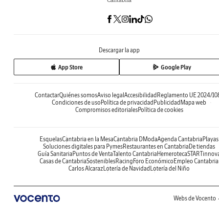
Descargar la app
App Store
Google Play
Contactar
Quiénes somos
Aviso legal
Accesibilidad
Reglamento UE 2024/10
Condiciones de uso
Política de privacidad
Publicidad
Mapa web
Compromisos editoriales
Política de cookies
Esquelas
Cantabria en la Mesa
Cantabria DModa
Agenda Cantabria
Playas
Soluciones digitales para Pymes
Restaurantes en Cantabria
De tiendas
Guía Sanitaria
Puntos de Venta
Talento Cantabria
Hemeroteca
STARTinnov
Casas de Cantabria
Sostenibles
Racing
Foro Económico
Empleo Cantabria
Carlos Alcaraz
Lotería de Navidad
Lotería del Niño
Webs de Vocento