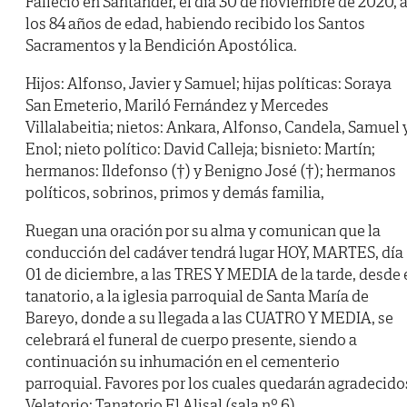
Falleció en Santander, el día 30 de noviembre de 2020, 
los 84 años de edad, habiendo recibido los Santos
Sacramentos y la Bendición Apostólica.
Hijos: Alfonso, Javier y Samuel; hijas políticas: Soraya
San Emeterio, Mariló Fernández y Mercedes
Villalabeitia; nietos: Ankara, Alfonso, Candela, Samuel 
Enol; nieto político: David Calleja; bisnieto: Martín;
hermanos: Ildefonso (†) y Benigno José (†); hermanos
políticos, sobrinos, primos y demás familia,
Ruegan una oración por su alma y comunican que la
conducción del cadáver tendrá lugar HOY, MARTES, día
01 de diciembre, a las TRES Y MEDIA de la tarde, desde 
tanatorio, a la iglesia parroquial de Santa María de
Bareyo, donde a su llegada a las CUATRO Y MEDIA, se
celebrará el funeral de cuerpo presente, siendo a
continuación su inhumación en el cementerio
parroquial. Favores por los cuales quedarán agradecido
Velatorio: Tanatorio El Alisal (sala nº 6).