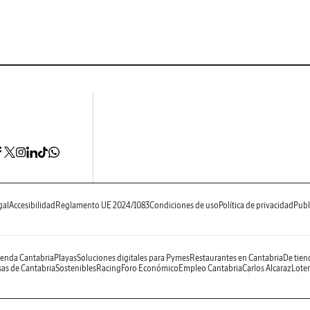
gal
Accesibilidad
Reglamento UE 2024/1083
Condiciones de uso
Política de privacidad
Publ
enda Cantabria
Playas
Soluciones digitales para Pymes
Restaurantes en Cantabria
De tien
as de Cantabria
Sostenibles
Racing
Foro Económico
Empleo Cantabria
Carlos Alcaraz
Loter