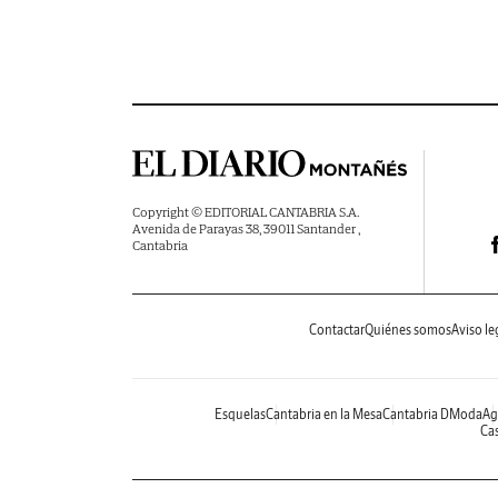
Copyright © EDITORIAL CANTABRIA S.A.
Avenida de Parayas 38, 39011 Santander ,
Cantabria
Contactar
Quiénes somos
Aviso le
Esquelas
Cantabria en la Mesa
Cantabria DModa
Ag
Cas