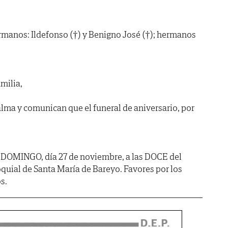
hermanos: Ildefonso (†) y Benigno José (†); hermanos
milia,
lma y comunican que el funeral de aniversario, por
, DOMINGO, día 27 de noviembre, a las DOCE del
oquial de Santa María de Bareyo. Favores por los
s.