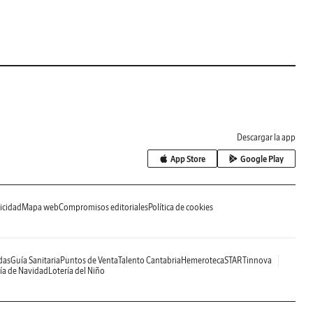
Descargar la app
App Store
Google Play
icidad
Mapa web
Compromisos editoriales
Política de cookies
das
Guía Sanitaria
Puntos de Venta
Talento Cantabria
Hemeroteca
STARTinnova
ía de Navidad
Lotería del Niño