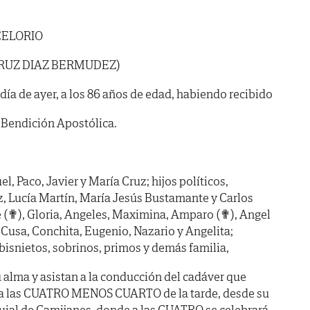
CELORIO
CRUZ DIAZ BERMUDEZ)
 día de ayer, a los 86 años de edad, habiendo recibido
 Bendición Apostólica.
l, Paco, Javier y María Cruz; hijos políticos,
, Lucía Martín, María Jesús Bustamante y Carlos
 (✟), Gloria, Angeles, Maximina, Amparo (✟), Angel
 Cusa, Conchita, Eugenio, Nazario y Angelita;
bisnietos, sobrinos, primos y demás familia,
alma y asistan a la conducción del cadáver que
 a las CUATRO MENOS CUARTO de la tarde, desde su
oquial de Camijanes, donde a las CUATRO se celebrará