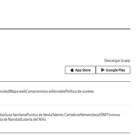
Descargar la app
App Store
Google Play
icidad
Mapa web
Compromisos editoriales
Política de cookies
das
Guía Sanitaria
Puntos de Venta
Talento Cantabria
Hemeroteca
STARTinnova
ía de Navidad
Lotería del Niño