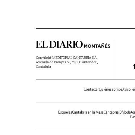
Copyright © EDITORIAL CANTABRIA S.A.
Avenida de Parayas 38, 39011 Santander ,
Cantabria
Contactar
Quiénes somos
Aviso le
Esquelas
Cantabria en la Mesa
Cantabria DModa
Ag
Cas