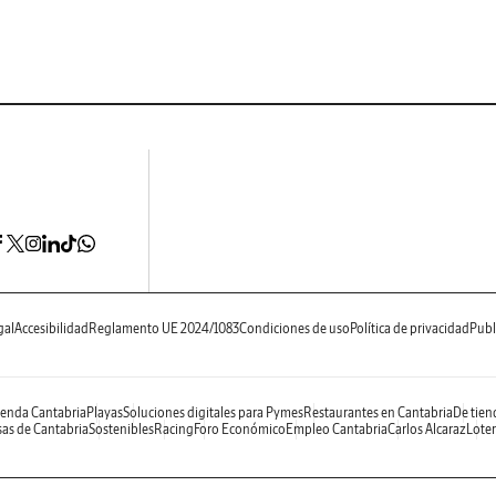
gal
Accesibilidad
Reglamento UE 2024/1083
Condiciones de uso
Política de privacidad
Publ
enda Cantabria
Playas
Soluciones digitales para Pymes
Restaurantes en Cantabria
De tien
as de Cantabria
Sostenibles
Racing
Foro Económico
Empleo Cantabria
Carlos Alcaraz
Loter