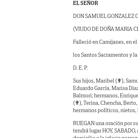
EL SEÑOR
DON SAMUEL GONZALEZ 
(VIUDO DE DOÑA MARIA 
Falleció en Camijanes, en el
los Santos Sacramentos y la
D. E. P.
Sus hijos, Maribel (✟), Samue
Eduardo García, Marisa Diaz
Balmori; hermanos, Enrique
(✟), Terina, Chencha, Berto,
hermanos políticos, nietos, 
RUEGAN una oración por su 
tendrá lugar HOY, SABADO,
domicilio a la iglesia parr