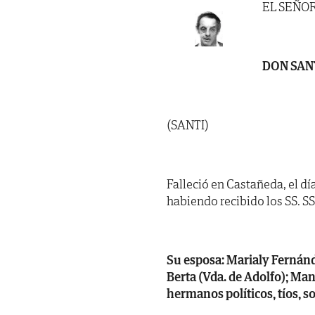
EL SEÑO
DON SAN
(SANTI)
Falleció en Castañeda, el dí
habiendo recibido los SS. SS. 
Su esposa: Marialy Fernánde
Berta (Vda. de Adolfo); Ma
hermanos políticos, tíos, s