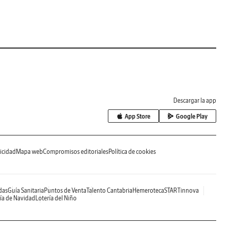
Descargar la app
App Store
Google Play
icidad
Mapa web
Compromisos editoriales
Política de cookies
das
Guía Sanitaria
Puntos de Venta
Talento Cantabria
Hemeroteca
STARTinnova
ía de Navidad
Lotería del Niño