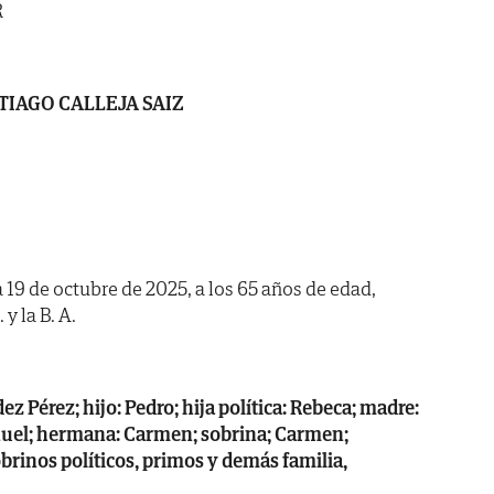
R
TIAGO CALLEJA SAIZ
a 19 de octubre de 2025, a los 65 años de edad,
y la B. A.
z Pérez; hijo: Pedro; hija política: Rebeca; madre:
nuel; hermana: Carmen; sobrina; Carmen;
obrinos políticos, primos y demás familia,