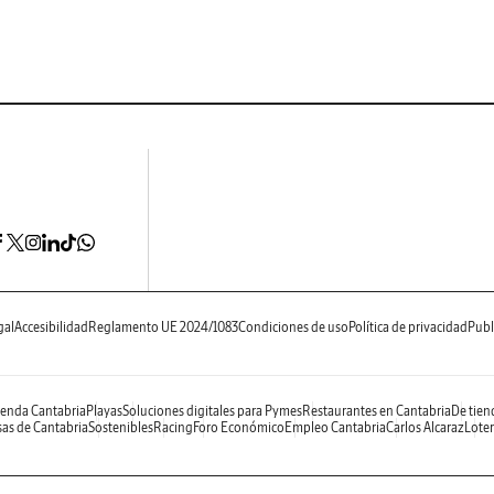
gal
Accesibilidad
Reglamento UE 2024/1083
Condiciones de uso
Política de privacidad
Publ
enda Cantabria
Playas
Soluciones digitales para Pymes
Restaurantes en Cantabria
De tien
as de Cantabria
Sostenibles
Racing
Foro Económico
Empleo Cantabria
Carlos Alcaraz
Loter