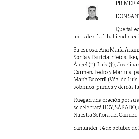
PRIMER 
DON SAN
Que fallec
años de edad, habiendo recib
Su esposa, Ana María Arranz B
Sonia y Patricia; nietos, Ik
Ángel (†), Luis (†), Josefina
Carmen, Pedro y Martina; pad
María Becerril (Vda. de Luis
sobrinos, primos y demás fa
Ruegan una oración por su a
se celebrará HOY, SÁBADO, dí
Nuestra Señora del Carmen 
Santander, 14 de octubre de