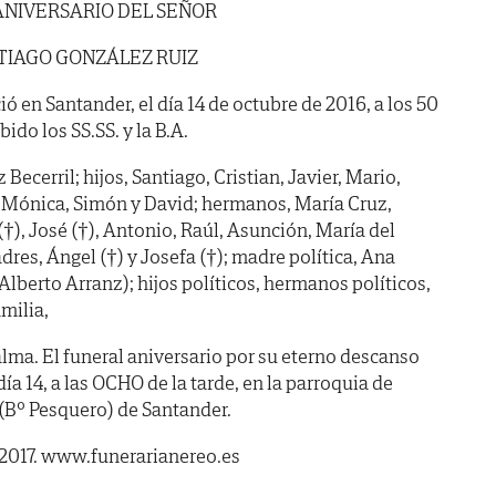
ANIVERSARIO DEL SEÑOR
TIAGO GONZÁLEZ RUIZ
ió en Santander, el día 14 de octubre de 2016, a los 50
ido los SS.SS. y la B.A.
ecerril; hijos, Santiago, Cristian, Javier, Mario,
er, Mónica, Simón y David; hermanos, María Cruz,
 (†), José (†), Antonio, Raúl, Asunción, María del
res, Ángel (†) y Josefa (†); madre política, Ana
 Alberto Arranz); hijos políticos, hermanos políticos,
milia,
lma. El funeral aniversario por su eterno descanso
a 14, a las OCHO de la tarde, en la parroquia de
(Bº Pesquero) de Santander.
 2017. www.funerarianereo.es