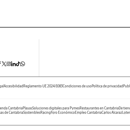
gal
Accesibilidad
Reglamento UE 2024/1083
Condiciones de uso
Política de privacidad
Publ
enda Cantabria
Playas
Soluciones digitales para Pymes
Restaurantes en Cantabria
De tien
as de Cantabria
Sostenibles
Racing
Foro Económico
Empleo Cantabria
Carlos Alcaraz
Loter