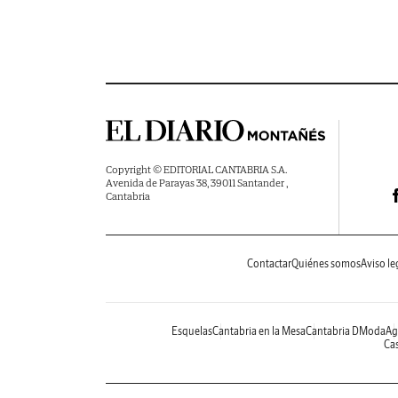
Copyright © EDITORIAL CANTABRIA S.A.
Avenida de Parayas 38, 39011 Santander ,
Cantabria
Contactar
Quiénes somos
Aviso le
Esquelas
Cantabria en la Mesa
Cantabria DModa
Ag
Cas