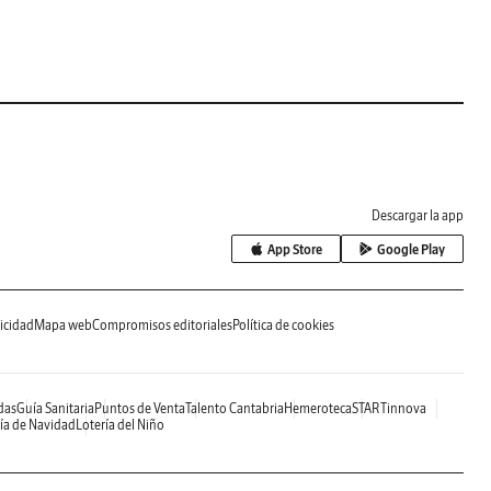
Descargar la app
App Store
Google Play
icidad
Mapa web
Compromisos editoriales
Política de cookies
das
Guía Sanitaria
Puntos de Venta
Talento Cantabria
Hemeroteca
STARTinnova
ía de Navidad
Lotería del Niño