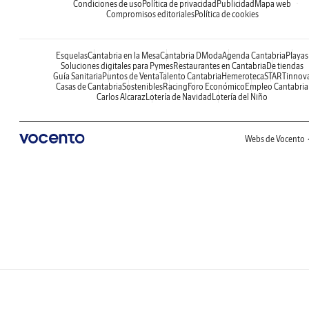
Condiciones de uso
Política de privacidad
Publicidad
Mapa web
Compromisos editoriales
Política de cookies
Esquelas
Cantabria en la Mesa
Cantabria DModa
Agenda Cantabria
Playas
Soluciones digitales para Pymes
Restaurantes en Cantabria
De tiendas
Guía Sanitaria
Puntos de Venta
Talento Cantabria
Hemeroteca
STARTinnov
Casas de Cantabria
Sostenibles
Racing
Foro Económico
Empleo Cantabria
Carlos Alcaraz
Lotería de Navidad
Lotería del Niño
Webs de Vocento