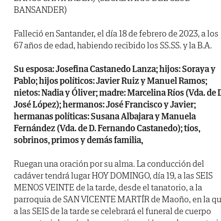
BANSANDER)
Falleció en Santander, el día 18 de febrero de 2023, a los
67 años de edad, habiendo recibido los SS.SS. y la B.A.
Su esposa: Josefina Castanedo Lanza; hijos: Soraya y
Pablo; hijos políticos: Javier Ruiz y Manuel Ramos;
nietos: Nadia y Óliver; madre: Marcelina Ríos (Vda. de 
José López); hermanos: José Francisco y Javier;
hermanas políticas: Susana Albajara y Manuela
Fernández (Vda. de D. Fernando Castanedo); tíos,
sobrinos, primos y demás familia,
Ruegan una oración por su alma. La conducción del
cadáver tendrá lugar HOY DOMINGO, día 19, a las SEIS
MENOS VEINTE de la tarde, desde el tanatorio, a la
parroquia de SAN VICENTE MARTÍR de Maoño, en la q
a las SEIS de la tarde se celebrará el funeral de cuerpo