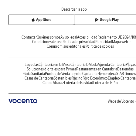
Descargar la app
App Store
Google Play
Contactar
Quiénes somos
Aviso legal
Accesibilidad
Reglamento UE 2024/10
Condiciones de uso
Política de privacidad
Publicidad
Mapa web
Compromisos editoriales
Política de cookies
Esquelas
Cantabria en la Mesa
Cantabria DModa
Agenda Cantabria
Playas
Soluciones digitales para Pymes
Restaurantes en Cantabria
De tiendas
Guía Sanitaria
Puntos de Venta
Talento Cantabria
Hemeroteca
STARTinnov
Casas de Cantabria
Sostenibles
Racing
Foro Económico
Empleo Cantabria
Carlos Alcaraz
Lotería de Navidad
Lotería del Niño
Webs de Vocento