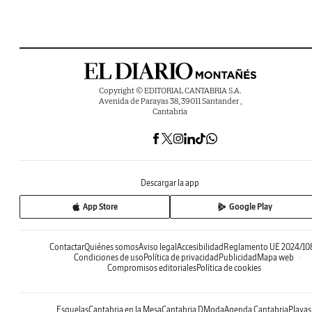
Copyright © EDITORIAL CANTABRIA S.A.
Avenida de Parayas 38, 39011 Santander ,
Cantabria
Descargar la app
App Store
Google Play
Contactar
Quiénes somos
Aviso legal
Accesibilidad
Reglamento UE 2024/10
Condiciones de uso
Política de privacidad
Publicidad
Mapa web
Compromisos editoriales
Política de cookies
Esquelas
Cantabria en la Mesa
Cantabria DModa
Agenda Cantabria
Playas