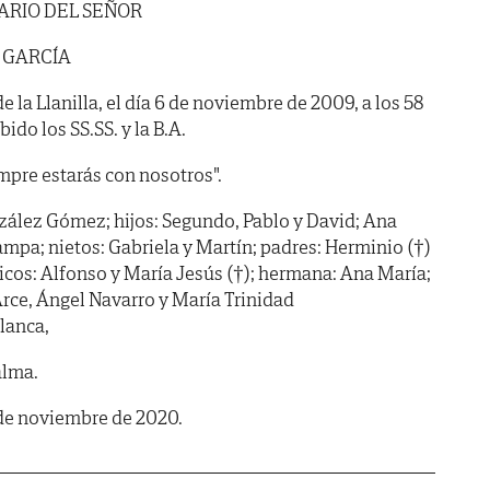
ARIO DEL SEÑOR
 GARCÍA
 la Llanilla, el día 6 de noviembre de 2009, a los 58
ido los SS.SS. y la B.A.
pre estarás con nosotros".
zález Gómez; hijos: Segundo, Pablo y David; Ana
ampa; nietos: Gabriela y Martín; padres: Herminio (†)
ticos: Alfonso y María Jesús (†); hermana: Ana María;
rce, Ángel Navarro y María Trinidad
lanca,
alma.
 de noviembre de 2020.