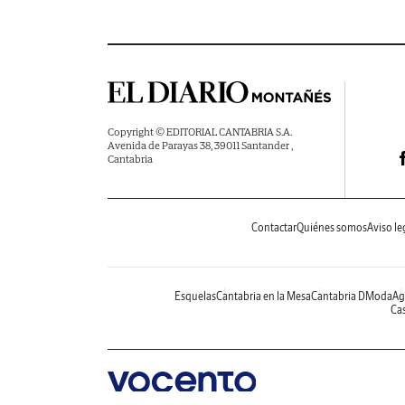
Copyright © EDITORIAL CANTABRIA S.A.
Avenida de Parayas 38, 39011 Santander ,
Cantabria
Contactar
Quiénes somos
Aviso le
Esquelas
Cantabria en la Mesa
Cantabria DModa
Ag
Cas