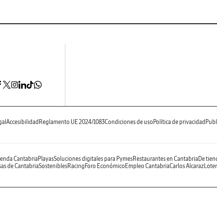
gal
Accesibilidad
Reglamento UE 2024/1083
Condiciones de uso
Política de privacidad
Publ
enda Cantabria
Playas
Soluciones digitales para Pymes
Restaurantes en Cantabria
De tien
as de Cantabria
Sostenibles
Racing
Foro Económico
Empleo Cantabria
Carlos Alcaraz
Loter