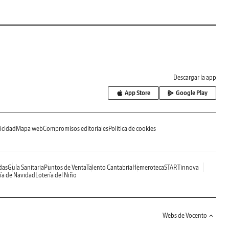
Descargar la app
App Store
Google Play
icidad
Mapa web
Compromisos editoriales
Política de cookies
das
Guía Sanitaria
Puntos de Venta
Talento Cantabria
Hemeroteca
STARTinnova
ía de Navidad
Lotería del Niño
Webs de Vocento