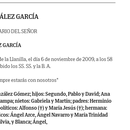
ÁLEZ GARCÍA
RIO DEL SEÑOR
 GARCÍA
 la Llanilla, el día 6 de noviembre de 2009, a los 58
do los SS. SS. y la B. A.
mpre estarás con nosotros"
zález Gómez; hijos: Segundo, Pablo y David; Ana
Campa; nietos: Gabriela y Martín; padres: Herminio
políticos: Alfonso (†) y María Jesús (†); hermana:
cos: Ángel Arce, Ángel Navarro y María Trinidad
lvia, y Blanca; Ángel,