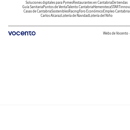
Soluciones digitales para Pymes
Restaurantes en Cantabria
De tiendas
Guía Sanitaria
Puntos de Venta
Talento Cantabria
Hemeroteca
STARTinnov
Casas de Cantabria
Sostenibles
Racing
Foro Económico
Empleo Cantabria
Carlos Alcaraz
Lotería de Navidad
Lotería del Niño
Webs de Vocento