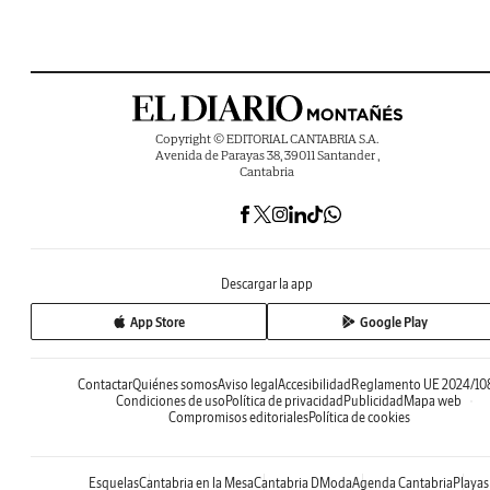
Copyright © EDITORIAL CANTABRIA S.A.
Avenida de Parayas 38, 39011 Santander ,
Cantabria
Descargar la app
App Store
Google Play
Contactar
Quiénes somos
Aviso legal
Accesibilidad
Reglamento UE 2024/10
Condiciones de uso
Política de privacidad
Publicidad
Mapa web
Compromisos editoriales
Política de cookies
Esquelas
Cantabria en la Mesa
Cantabria DModa
Agenda Cantabria
Playas