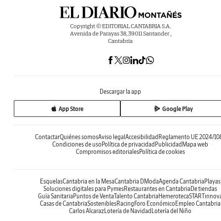
Copyright © EDITORIAL CANTABRIA S.A.
Avenida de Parayas 38, 39011 Santander ,
Cantabria
Descargar la app
App Store
Google Play
Contactar
Quiénes somos
Aviso legal
Accesibilidad
Reglamento UE 2024/10
Condiciones de uso
Política de privacidad
Publicidad
Mapa web
Compromisos editoriales
Política de cookies
Esquelas
Cantabria en la Mesa
Cantabria DModa
Agenda Cantabria
Playas
Soluciones digitales para Pymes
Restaurantes en Cantabria
De tiendas
Guía Sanitaria
Puntos de Venta
Talento Cantabria
Hemeroteca
STARTinnov
Casas de Cantabria
Sostenibles
Racing
Foro Económico
Empleo Cantabria
Carlos Alcaraz
Lotería de Navidad
Lotería del Niño