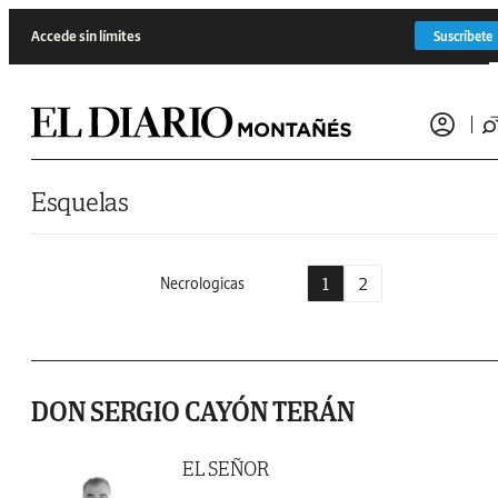
Saltar al contenido
Accede sin límites
Suscríbete
Esquelas
1
2
Necrologicas
DON SERGIO CAYÓN TERÁN
EL SEÑOR