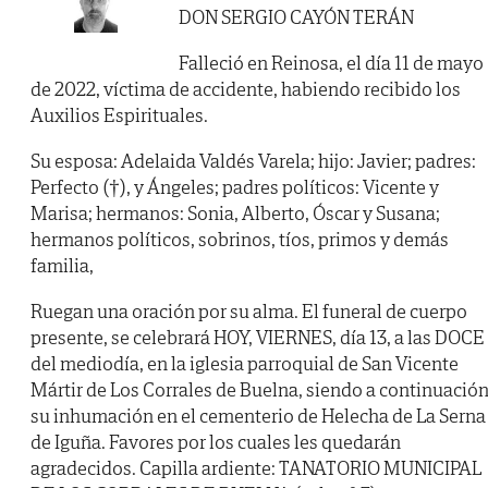
DON SERGIO CAYÓN TERÁN
Falleció en Reinosa, el día 11 de mayo
de 2022, víctima de accidente, habiendo recibido los
Auxilios Espirituales.
Su esposa: Adelaida Valdés Varela; hijo: Javier; padres:
Perfecto (†), y Ángeles; padres políticos: Vicente y
Marisa; hermanos: Sonia, Alberto, Óscar y Susana;
hermanos políticos, sobrinos, tíos, primos y demás
familia,
Ruegan una oración por su alma. El funeral de cuerpo
presente, se celebrará HOY, VIERNES, día 13, a las DOCE
del mediodía, en la iglesia parroquial de San Vicente
Mártir de Los Corrales de Buelna, siendo a continuació
su inhumación en el cementerio de Helecha de La Serna
de Iguña. Favores por los cuales les quedarán
agradecidos. Capilla ardiente: TANATORIO MUNICIPAL