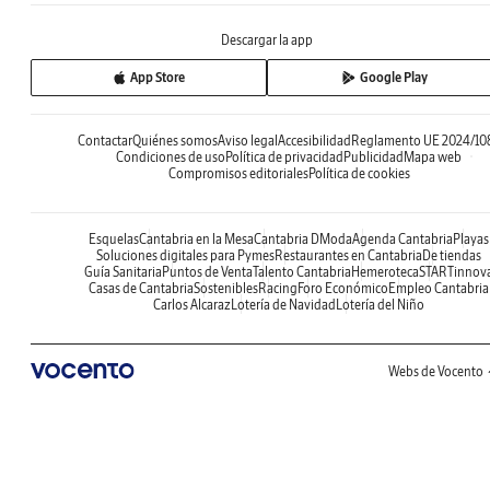
Descargar la app
App Store
Google Play
Contactar
Quiénes somos
Aviso legal
Accesibilidad
Reglamento UE 2024/10
Condiciones de uso
Política de privacidad
Publicidad
Mapa web
Compromisos editoriales
Política de cookies
Esquelas
Cantabria en la Mesa
Cantabria DModa
Agenda Cantabria
Playas
Soluciones digitales para Pymes
Restaurantes en Cantabria
De tiendas
Guía Sanitaria
Puntos de Venta
Talento Cantabria
Hemeroteca
STARTinnov
Casas de Cantabria
Sostenibles
Racing
Foro Económico
Empleo Cantabria
Carlos Alcaraz
Lotería de Navidad
Lotería del Niño
Webs de Vocento