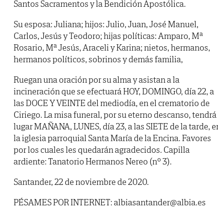
Santos Sacramentos y la Bendición Apostólica.
Su esposa: Juliana; hijos: Julio, Juan, José Manuel,
Carlos, Jesús y Teodoro; hijas políticas: Amparo, Mª
Rosario, Mª Jesús, Araceli y Karina; nietos, hermanos,
hermanos políticos, sobrinos y demás familia,
Ruegan una oración por su alma y asistan a la
incineración que se efectuará HOY, DOMINGO, día 22, a
las DOCE Y VEINTE del mediodía, en el crematorio de
Ciriego. La misa funeral, por su eterno descanso, tendrá
lugar MAÑANA, LUNES, día 23, a las SIETE de la tarde, e
la iglesia parroquial Santa María de la Encina. Favores
por los cuales les quedarán agradecidos. Capilla
ardiente: Tanatorio Hermanos Nereo (nº 3).
Santander, 22 de noviembre de 2020.
PÉSAMES POR INTERNET: albiasantander@albia.es