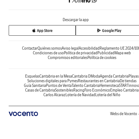
Descargar la app
App Store
Google Play
Contactar
Quiénes somos
Aviso legal
Accesibilidad
Reglamento UE 2024/10
Condiciones de uso
Política de privacidad
Publicidad
Mapa web
Compromisos editoriales
Política de cookies
Esquelas
Cantabria en la Mesa
Cantabria DModa
Agenda Cantabria
Playas
Soluciones digitales para Pymes
Restaurantes en Cantabria
De tiendas
Guía Sanitaria
Puntos de Venta
Talento Cantabria
Hemeroteca
STARTinnov
Casas de Cantabria
Sostenibles
Racing
Foro Económico
Empleo Cantabria
Carlos Alcaraz
Lotería de Navidad
Lotería del Niño
Webs de Vocento