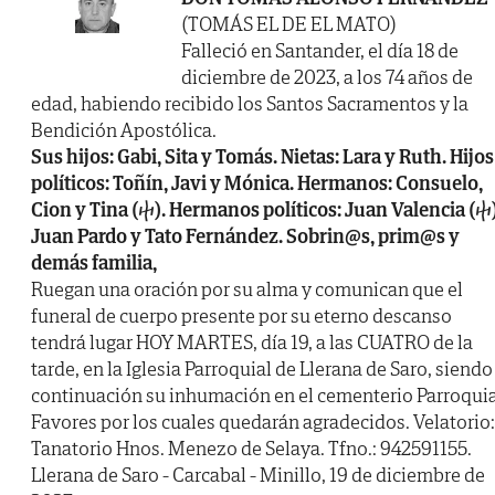
(TOMÁS EL DE EL MATO)
Falleció en Santander, el día 18 de
diciembre de 2023, a los 74 años de
edad, habiendo recibido los Santos Sacramentos y la
Bendición Apostólica.
Sus hijos: Gabi, Sita y Tomás. Nietas: Lara y Ruth. Hijos
políticos: Toñín, Javi y Mónica. Hermanos: Consuelo,
Cion y Tina (ⴕ). Hermanos políticos: Juan Valencia (ⴕ)
Juan Pardo y Tato Fernández. Sobrin@s, prim@s y
demás familia,
Ruegan una oración por su alma y comunican que el
funeral de cuerpo presente por su eterno descanso
tendrá lugar HOY MARTES, día 19, a las CUATRO de la
tarde, en la Iglesia Parroquial de Llerana de Saro, siendo
continuación su inhumación en el cementerio Parroquia
Favores por los cuales quedarán agradecidos. Velatorio:
Tanatorio Hnos. Menezo de Selaya. Tfno.: 942591155.
Llerana de Saro - Carcabal - Minillo, 19 de diciembre de