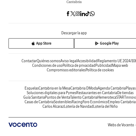
Cantabria
Descargar la app
App Store
Google Play
Contactar
Quiénes somos
Aviso legal
Accesibilidad
Reglamento UE 2024/10
Condiciones de uso
Política de privacidad
Publicidad
Mapa web
Compromisos editoriales
Política de cookies
Esquelas
Cantabria en la Mesa
Cantabria DModa
Agenda Cantabria
Playas
Soluciones digitales para Pymes
Restaurantes en Cantabria
De tiendas
Guía Sanitaria
Puntos de Venta
Talento Cantabria
Hemeroteca
STARTinnov
Casas de Cantabria
Sostenibles
Racing
Foro Económico
Empleo Cantabria
Carlos Alcaraz
Lotería de Navidad
Lotería del Niño
Webs de Vocento