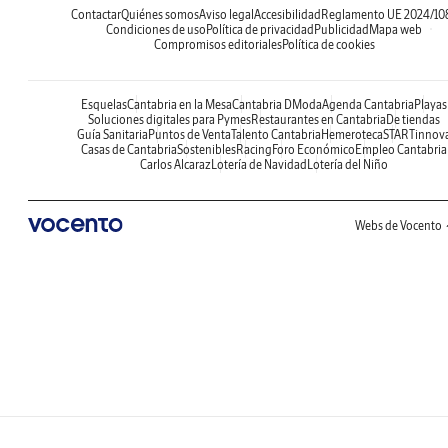
Contactar
Quiénes somos
Aviso legal
Accesibilidad
Reglamento UE 2024/10
Condiciones de uso
Política de privacidad
Publicidad
Mapa web
Compromisos editoriales
Política de cookies
Esquelas
Cantabria en la Mesa
Cantabria DModa
Agenda Cantabria
Playas
Soluciones digitales para Pymes
Restaurantes en Cantabria
De tiendas
Guía Sanitaria
Puntos de Venta
Talento Cantabria
Hemeroteca
STARTinnov
Casas de Cantabria
Sostenibles
Racing
Foro Económico
Empleo Cantabria
Carlos Alcaraz
Lotería de Navidad
Lotería del Niño
Webs de Vocento