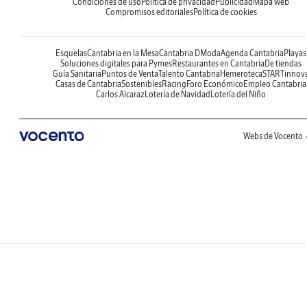
Condiciones de uso
Política de privacidad
Publicidad
Mapa web
Compromisos editoriales
Política de cookies
Esquelas
Cantabria en la Mesa
Cantabria DModa
Agenda Cantabria
Playas
Soluciones digitales para Pymes
Restaurantes en Cantabria
De tiendas
Guía Sanitaria
Puntos de Venta
Talento Cantabria
Hemeroteca
STARTinnov
Casas de Cantabria
Sostenibles
Racing
Foro Económico
Empleo Cantabria
Carlos Alcaraz
Lotería de Navidad
Lotería del Niño
Webs de Vocento