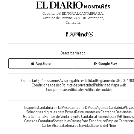
Copyright © EDITORIAL CANTABRIA S.A.
Avenida de Parayas 38, 39011 Santander ,
Cantabria
Descargar la app
App Store
Google Play
Contactar
Quiénes somos
Aviso legal
Accesibilidad
Reglamento UE 2024/10
Condiciones de uso
Política de privacidad
Publicidad
Mapa web
Compromisos editoriales
Política de cookies
Esquelas
Cantabria en la Mesa
Cantabria DModa
Agenda Cantabria
Playas
Soluciones digitales para Pymes
Restaurantes en Cantabria
De tiendas
Guía Sanitaria
Puntos de Venta
Talento Cantabria
Hemeroteca
STARTinnov
Casas de Cantabria
Sostenibles
Racing
Foro Económico
Empleo Cantabria
Carlos Alcaraz
Lotería de Navidad
Lotería del Niño