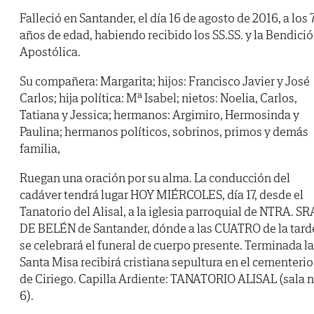
Falleció en Santander, el día 16 de agosto de 2016, a los 
años de edad, habiendo recibido los SS.SS. y la Bendici
Apostólica.
Su compañera: Margarita; hijos: Francisco Javier y José
Carlos; hija política: Mª Isabel; nietos: Noelia, Carlos,
Tatiana y Jessica; hermanos: Argimiro, Hermosinda y
Paulina; hermanos políticos, sobrinos, primos y demás
familia,
Ruegan una oración por su alma. La conducción del
cadáver tendrá lugar HOY MIÉRCOLES, día 17, desde el
Tanatorio del Alisal, a la iglesia parroquial de NTRA. SR
DE BELÉN de Santander, dónde a las CUATRO de la tard
se celebrará el funeral de cuerpo presente. Terminada la
Santa Misa recibirá cristiana sepultura en el cementerio
de Ciriego. Capilla Ardiente: TANATORIO ALISAL (sala 
6).