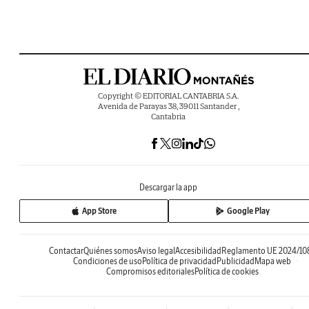
Copyright © EDITORIAL CANTABRIA S.A.
Avenida de Parayas 38, 39011 Santander ,
Cantabria
Descargar la app
App Store
Google Play
Contactar
Quiénes somos
Aviso legal
Accesibilidad
Reglamento UE 2024/10
Condiciones de uso
Política de privacidad
Publicidad
Mapa web
Compromisos editoriales
Política de cookies